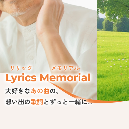
大好きな
あの曲
の、
想い出の
歌詞
とずっと一緒に…