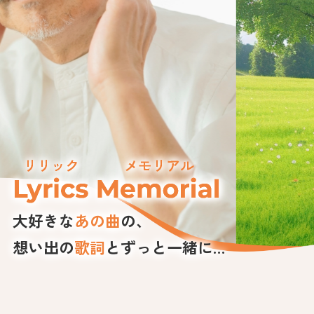
大好きな
あの曲
の、
想い出の
歌詞
とずっと一緒に…